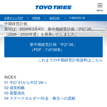
企業サイトTOP
IR情報
経営方針
中期経営計画
中期経営計画
当社は、2026年3月4日、新中期経営計画「中計’26」
（2026～2030年度）を発表いたしました。
新中期経営計画「中計’26」
（PDF：7,973KB）
これまでの中期経営計画資料はこちら
INDEX
01 中計’21から中計’26へ
02 成長戦略
03 基盤強化
04 ステークホルダー/社会・株主への貢献