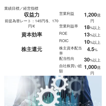
業績目標／経営指標
収益力
営業利益
1,200
億
前提為替レート：145円/$、170
円
円/€
営業利益率
18
%以上
資本効率
ROE
13
%以上
ROIC
10
%以上
株主還元
株主資本配当
4.5
%
率
配当性向
30
%以上
自社株買い総
1,000
億
額
円