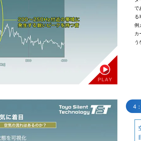
で
る
例
カ
う
4