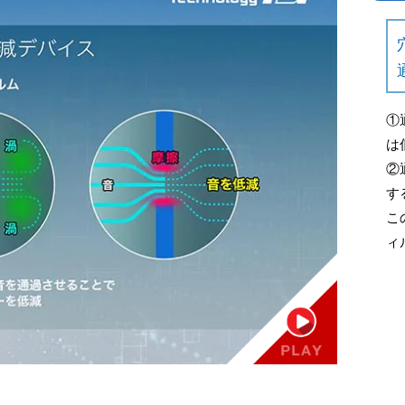
①
は
②
す
こ
ィ