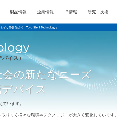
製品情報
企業情報
IR情報
研究・技術
タイヤ静音化技術「Toyo Silent Technology」
デバイス）
社会の新たなニーズ
減デバイス
えています。
を取りまく様々な環境やテクノロジーが大きく変化しています