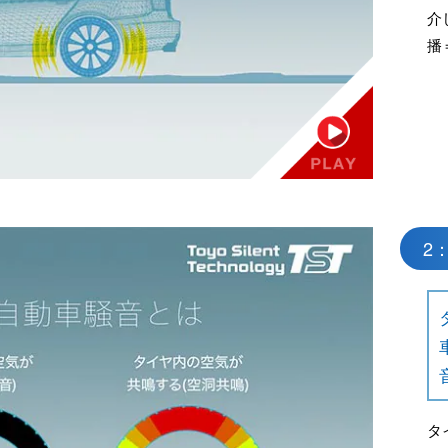
介
播
2
タ