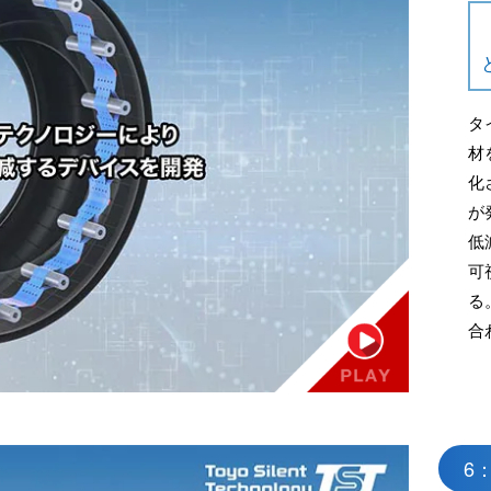
タ
材
化
が
低
可
る
合
6