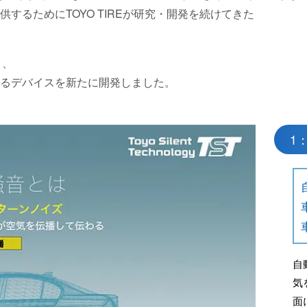
るためにTOYO TIREが研究・開発を続けてきた
く、
るデバイスを新たに開発しました。
1
自
気
⾯