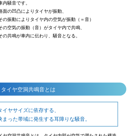
車内騒音です。
路面の凹凸によりタイヤが振動、
その振動によりタイヤ内の空気が振動（＝音）
その空気の振動（音）がタイヤ内で共鳴、
その共鳴が車内に伝わり、騒音となる。
：タイヤ空洞共鳴音とは
タイヤサイズに依存する、
決まった帯域に発⽣する⽿障りな騒⾳。
イヤ空洞共鳴音とは、タイヤ内部が空気で満たされた構造