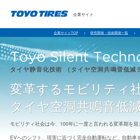
企業サイト
企業サイトTOP
研究開発・技術開発一覧
タイヤ静音化技術
（タイヤ空洞共鳴⾳低減
変革するモビリティ
タイヤ空洞共鳴音低
モビリティ社会は今、100年に一度と言われる変革期を迎
EVへのシフト、現実に近づく完全自動運転など、自動車