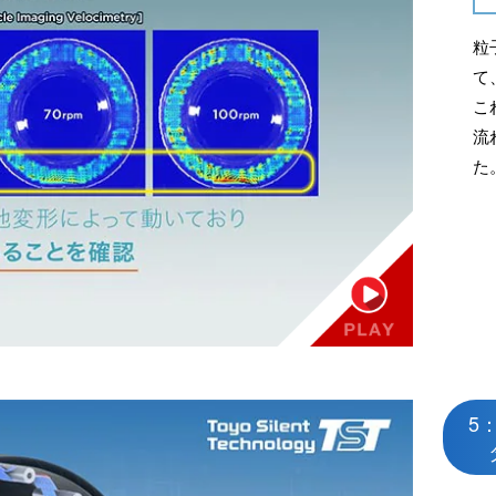
粒子
て
こ
流
た
5