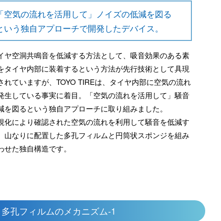
「空気の流れを活用して」ノイズの低減を図る
という独自アプローチで開発したデバイス。
イヤ空洞共鳴音を低減する方法として、吸音効果のある素
をタイヤ内部に装着するという方法が先行技術として具現
されていますが、TOYO TIREは、タイヤ内部に空気の流れ
発生している事実に着目。「空気の流れを活用して」騒音
減を図るという独自アプローチに取り組みました。
視化により確認された空気の流れを利用して騒音を低減す
。山なりに配置した多孔フィルムと円筒状スポンジを組み
わせた独自構造です。
：多孔フィルムのメカニズム-1