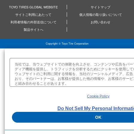
TOYO TIRES GLOBAL WEBSITE
サイトマップ
サイトご利用にあたって
個人情報の取り扱いについて
利用者情報の外部送信について
お問い合わせ
製品サイトへ
Copyright © Toyo Tire Corporation
当社では、当ウェブサイトでの体験を向上させ、コンテンツや広告をパー
ディア機能を提供し、トラフィックを分析するためにクッキーを使用して
ウェブサイトのご利用に関する情報を、当社のソーシャルメディア、広告
おり、そのパートナーは、お客様が提供した他の情報や、お客様のサービ
と組み合わせることがあります。
お客様は、当ウェブサイトがお客様に関する情報を当社のパートナーと共
る権利を有しています。当ウェブサイトのクッキー設定をカスタマイズするには、[D
Cookie Policy
Personal Information]をクリックしてください。
Please visite
www.toyotires-global.com
for our global site.
Do Not Sell My Personal Informat
OK