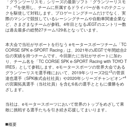
「グランツーリスモ」シリーズの最新ソフト「グランツーリスモ
※2
７」
を使用し、チームに所属するドライバーが各々のテクニッ
クを駆使して対戦します。プロゲーミングチームだけでなく、実
際のマシンで競技しているレーシングチームや自動車関連企業な
ど、さまざまなチームが参戦。4年目となるJEGTのエントリー数
は過去最多の総勢27チーム129名となっています。
本大会で当社がサポートを行なう eモータースポーツチーム「TC
CORSE SPK e-SPORT Racing」は、2021年のJEGTで年間総合2
位の実績を持つチームです。今回新たに当社がサポートに加わ
り、チーム名を「TC CORSE SPK e-SPORT Racing with TOYO T
IRES」として参戦します。eモータースポーツの世界大会である
※3
グランツーリスモ選手権において、2019年シリーズ2位
の菅原
※4
達也選手（SPK株式会社社員）や2020年シリーズチャンピオン
の宮園拓真選手（当社社員）を含む6名の選手とともに優勝をめ
ざします。
当社は、eモータースポーツにおいて世界のトップをめざして果
敢に挑戦する選手たちを引き続き応援してまいります。
◼️概要