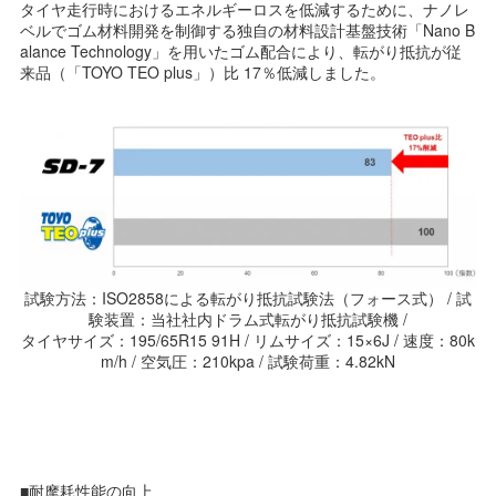
タイヤ走行時におけるエネルギーロスを低減するために、ナノレ
ベルでゴム材料開発を制御する独自の材料設計基盤技術「Nano B
alance Technology」を用いたゴム配合により、転がり抵抗が従
来品（「TOYO TEO plus」）比 17％低減しました。
試験方法：ISO2858による転がり抵抗試験法（フォース式） / 試
験装置：当社社内ドラム式転がり抵抗試験機 /
タイヤサイズ：195/65R15 91H / リムサイズ：15×6J / 速度：80k
m/h / 空気圧：210kpa / 試験荷重：4.82kN
■耐摩耗性能の向上