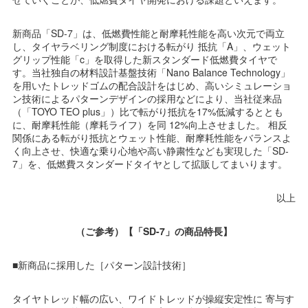
新商品「SD-7」は、低燃費性能と耐摩耗性能を高い次元で両立
し、タイヤラベリング制度における転がり 抵抗「A」、ウェット
グリップ性能「c」を取得した新スタンダード低燃費タイヤで
す。当社独自の材料設計基盤技術「Nano Balance Technology」
を用いたトレッドゴムの配合設計をはじめ、高いシミュレーショ
ン技術によるパターンデザインの採用などにより、当社従来品
（「TOYO TEO plus」）比で転がり抵抗を17%低減するととも
に、耐摩耗性能（摩耗ライフ）を同 12%向上させました。 相反
関係にある転がり抵抗とウェット性能、耐摩耗性能をバランスよ
く向上させ、快適な乗り心地や高い静粛性なども実現した「SD-
7」を、低燃費スタンダードタイヤとして拡販してまいります。
以上
（ご参考）【「SD-7」の商品特長】
■新商品に採用した［パターン設計技術］
タイヤトレッド幅の広い、ワイドトレッドが操縦安定性に 寄与す