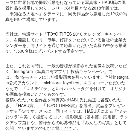
ーマに世界各地で撮影活動を行なっている写真家・HABU氏の風
景作品を採用しており、シリーズ4年目となる2018年版では、
「未知なる大地へ」をテーマに、同氏作品から厳選した12枚の写
真を用いて構成しています。
当社は、特設サイト「TOYO TIRES 2018 カレンダーキャンペー
ン」を開設しており、毎年、好評をいただいている当社の企業カ
レンダーを、同サイトを通じて応募いただいた皆様の中から抽選
で、1,500名様にプレゼントする予定です。
また、これと同時に、一般の皆様が撮影された画像を投稿いただ
く「Instagram（写真共有アプリ）投稿キャンペーン」で
は、“秋”をモチーフにした撮影画像を募っています。当社Instagra
m公式アカウント「michisora_toyotires」をフォローいただいた
うえで、「＃ミチソラ」というハッシュタグを付けて、オリジナ
ル画像を投稿いただくものです。
投稿いただいた全作品を写真家のHABU氏に厳正に審査いただ
き、「HABU賞」、「TOYO TIRES賞」を選出、賞品をプレゼン
トする予定です。さらに、同サイトでは、HABU氏による「“ミチ
とソラ”を美しく撮影するコツ」撮影講座（基本篇、応用篇、ラン
クアップ篇）や、皆様からの応募作品を「みんなの写真」として
公開していますのでぜひご覧ください。