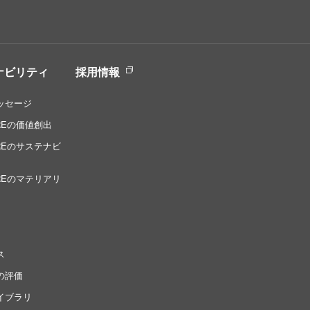
ナビリティ
採用情報
ッセージ
IREの価値創出
TIREのサステナビ
TIREのマテリアリ
ス
の評価
イブラリ