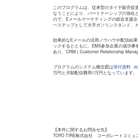
このプログラムは、従来型のタイヤ販売促
なうことにより、パートナーシップの強化とT
ので、Eメールマーケティングの総合支援企
一ステップとして大手ガソリンスタンド、
効果的なEメールの活用ノウハウや配信結
ックするとともに、EMS参加企業の成功事
あり、CRM ( Customer Relationship
プログラムのシステム概念図は
添付資料
万円と月額配信費用1万円となっています。
【本件に関するお問合せ先】
TOYO TIRE株式会社 コーポレートコミ