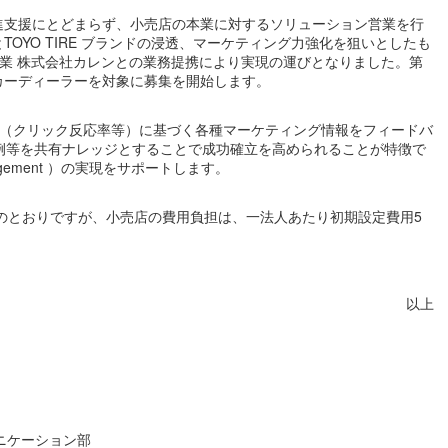
進支援にとどまらず、小売店の本業に対するソリューション営業を行
OYO TIRE ブランドの浸透、マーケティング力強化を狙いとしたも
業 株式会社カレンとの業務提携により実現の運びとなりました。第
カーディーラーを対象に募集を開始します。
果（クリック反応率等）に基づく各種マーケティング情報をフィードバ
例等を共有ナレッジとすることで成功確立を高められることが特徴で
 Management ）の実現をサポートします。
のとおりですが、小売店の費用負担は、一法人あたり初期設定費用5
以上
ュニケーション部