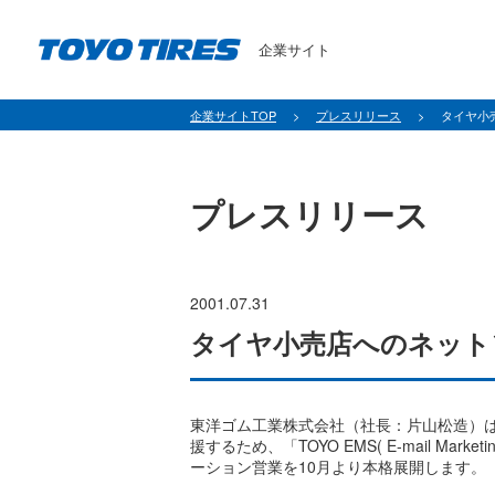
企業サイト
パ
企業サイトTOP
プレスリリース
タイヤ小
ン
く
ず
プレスリリース
2001.07.31
タイヤ小売店へのネット
東洋ゴム工業株式会社（社長：片山松造）
援するため、「TOYO EMS( E-mail Ma
ーション営業を10月より本格展開します。