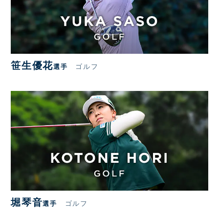
笹生優花
ゴルフ
選手
堀琴音
ゴルフ
選手