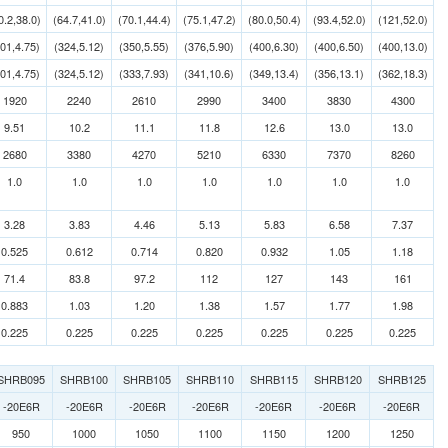
0.2,38.0)
(64.7,41.0)
(70.1,44.4)
(75.1,47.2)
(80.0,50.4)
(93.4,52.0)
(121,52.0)
01,4.75)
(324,5.12)
(350,5.55)
(376,5.90)
(400,6.30)
(400,6.50)
(400,13.0)
01,4.75)
(324,5.12)
(333,7.93)
(341,10.6)
(349,13.4)
(356,13.1)
(362,18.3)
1920
2240
2610
2990
3400
3830
4300
9.51
10.2
11.1
11.8
12.6
13.0
13.0
2680
3380
4270
5210
6330
7370
8260
1.0
1.0
1.0
1.0
1.0
1.0
1.0
3.28
3.83
4.46
5.13
5.83
6.58
7.37
0.525
0.612
0.714
0.820
0.932
1.05
1.18
71.4
83.8
97.2
112
127
143
161
0.883
1.03
1.20
1.38
1.57
1.77
1.98
0.225
0.225
0.225
0.225
0.225
0.225
0.225
SHRB095
SHRB100
SHRB105
SHRB110
SHRB115
SHRB120
SHRB125
-20E6R
-20E6R
-20E6R
-20E6R
-20E6R
-20E6R
-20E6R
950
1000
1050
1100
1150
1200
1250