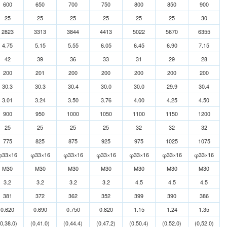
600
650
700
750
800
850
900
25
25
25
25
25
25
30
2823
3313
3844
4413
5022
5670
6355
4.75
5.15
5.55
6.05
6.45
6.90
7.15
42
39
36
33
31
29
28
200
201
200
200
200
200
200
30.3
30.3
30.4
30.0
30.0
29.9
30.4
3.01
3.24
3.50
3.76
4.00
4.25
4.50
900
950
1000
1050
1100
1150
1200
25
25
25
25
32
32
32
775
825
875
925
975
1025
1075
φ33×16
φ33×16
φ33×16
φ33×16
φ33×16
φ33×16
φ33×16
M30
M30
M30
M30
M30
M30
M30
3.2
3.2
3.2
3.2
4.5
4.5
4.5
381
372
362
352
399
390
386
0.620
0.690
0.750
0.820
1.15
1.24
1.35
(0,38.0)
(0,41.0)
(0,44.4)
(0,47.2)
(0,50.4)
(0,52.0)
(0,52.0)