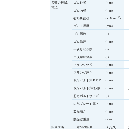
各部の形状、
ゴム外径
(mm)
寸法
ゴム内径
(mm)
2
2
有効断面積
(×10
mm
)
ゴム１層厚
(mm)
ゴム層数
(-)
ゴム総厚
(mm)
一次形状係数
(-)
ニ次形状係数
(-)
フランジ外径
(mm)
フランジ厚さ
(mm)
取付ボルト穴ＰＣＤ
(mm)
取付ボルト穴径×数
(mm)
想定ボルトサイズ
(-)
内部プレート厚さ
(mm)
製品高さ
(mm)
製品総重量
(ton)
鉛直性能
圧縮限界強度
（γ
,σ
）
0
0