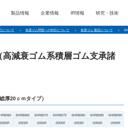
製品情報
企業情報
IR情報
研究・技術
応について
免震ゴム問題への対応について
免震ゴム 製品について
S
ズ（高減衰ゴム系積層ゴム支承諸
総厚20ｃｍタイプ）
HRB060
SHRB065
SHRB070
SHRB075
SHRB080
SHRB085
SHRB090
-20E6R
-20E6R
-20E6R
-20E6R
-20E6R
-20E6R
-20E6R