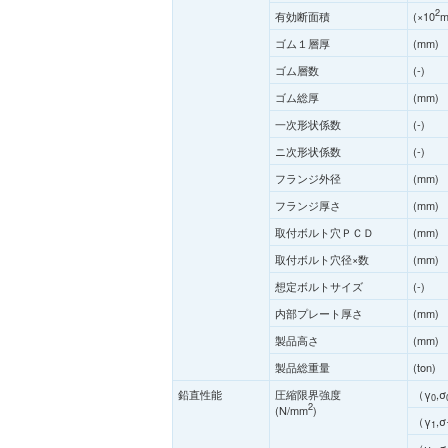
2
有効断面積
(×10
ゴム１層厚
(mm)
ゴム層数
(-)
ゴム総厚
(mm)
一次形状係数
(-)
ニ次形状係数
(-)
フランジ外径
(mm)
フランジ厚さ
(mm)
取付ボルト穴ＰＣＤ
(mm)
取付ボルト穴径×数
(mm)
想定ボルトサイズ
(-)
内部プレート厚さ
(mm)
製品高さ
(mm)
製品総重量
(ton)
鉛直性能
圧縮限界強度
（γ
,σ
0
2
(N/mm
)
（γ
,σ
1