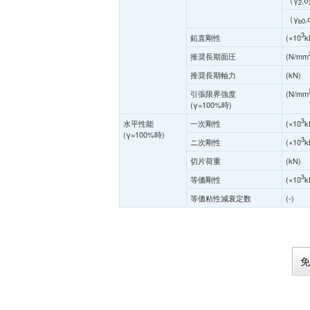
（γ
,σ
2
（γ
,
b0
3
鉛直剛性
(×10
k
推奨長期面圧
(N/mm
推奨長期軸力
(kN)
引張限界強度
(N/mm
(γ=100%時)
3
水平性能
一次剛性
(×10
k
(γ=100%時)
3
ニ次剛性
(×10
k
切片荷重
(kN)
3
等価剛性
(×10
k
等価粘性減衰定数
(-)
免