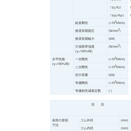
（γ
,σ
）
2
2
（γ
,σ
）
b0
b0
3
鉛直剛性
(×10
kN/m)
2
推奨長期面圧
(N/mm
)
推奨長期軸力
(kN)
2
引張限界強度
(N/mm
)
(γ=100%時)
3
水平性能
一次剛性
(×10
kN/m)
(γ=100%時)
3
ニ次剛性
(×10
kN/m)
切片荷重
(kN)
3
等価剛性
(×10
kN/m)
等価粘性減衰定数
(-)
項 目
各部の形状、
ゴム外径
(mm)
寸法
ゴム内径
(mm)