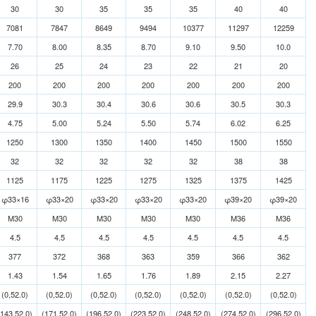
30
30
35
35
35
40
40
7081
7847
8649
9494
10377
11297
12259
7.70
8.00
8.35
8.70
9.10
9.50
10.0
26
25
24
23
22
21
20
200
200
200
200
200
200
200
29.9
30.3
30.4
30.6
30.6
30.5
30.3
4.75
5.00
5.24
5.50
5.74
6.02
6.25
1250
1300
1350
1400
1450
1500
1550
32
32
32
32
32
38
38
1125
1175
1225
1275
1325
1375
1425
φ33×16
φ33×20
φ33×20
φ33×20
φ33×20
φ39×20
φ39×20
M30
M30
M30
M30
M30
M36
M36
4.5
4.5
4.5
4.5
4.5
4.5
4.5
377
372
368
363
359
366
362
1.43
1.54
1.65
1.76
1.89
2.15
2.27
(0,52.0)
(0,52.0)
(0,52.0)
(0,52.0)
(0,52.0)
(0,52.0)
(0,52.0)
(143,52.0)
(171,52.0)
(196,52.0)
(223,52.0)
(248,52.0)
(274,52.0)
(296,52.0)