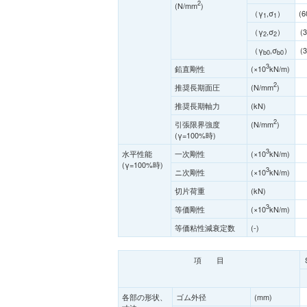
2
(N/mm
)
（γ
,σ
）
(6
1
1
（γ
,σ
）
(3
2
2
（γ
,σ
）
(3
b0
b0
3
鉛直剛性
(×10
kN/m)
2
推奨長期面圧
(N/mm
)
推奨長期軸力
(kN)
2
引張限界強度
(N/mm
)
(γ=100%時)
3
水平性能
一次剛性
(×10
kN/m)
(γ=100%時)
3
ニ次剛性
(×10
kN/m)
切片荷重
(kN)
3
等価剛性
(×10
kN/m)
等価粘性減衰定数
(-)
項 目
各部の形状、
ゴム外径
(mm)