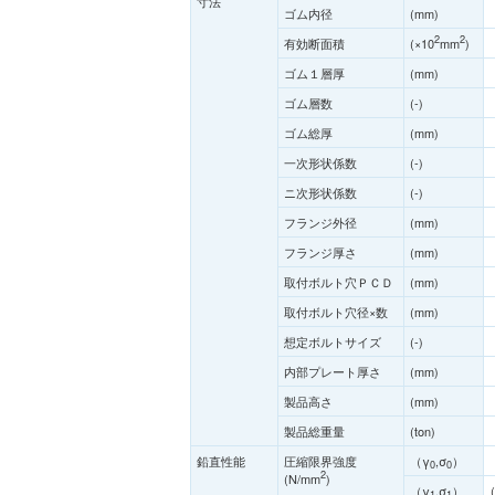
寸法
ゴム内径
(mm)
2
2
有効断面積
(×10
mm
)
ゴム１層厚
(mm)
ゴム層数
(-)
ゴム総厚
(mm)
一次形状係数
(-)
ニ次形状係数
(-)
フランジ外径
(mm)
フランジ厚さ
(mm)
取付ボルト穴ＰＣＤ
(mm)
取付ボルト穴径×数
(mm)
想定ボルトサイズ
(-)
内部プレート厚さ
(mm)
製品高さ
(mm)
製品総重量
(ton)
鉛直性能
圧縮限界強度
（γ
,σ
）
0
0
2
(N/mm
)
（γ
,σ
）
1
1