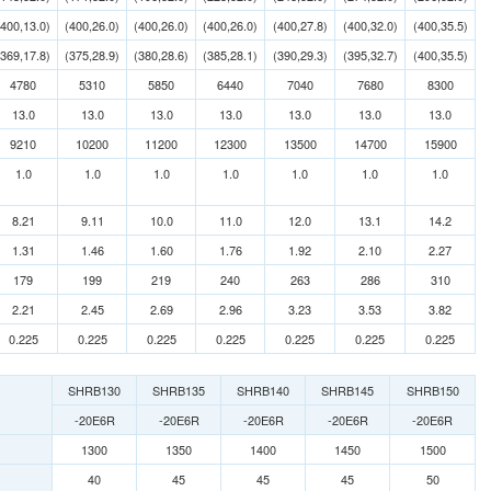
(400,13.0)
(400,26.0)
(400,26.0)
(400,26.0)
(400,27.8)
(400,32.0)
(400,35.5)
(369,17.8)
(375,28.9)
(380,28.6)
(385,28.1)
(390,29.3)
(395,32.7)
(400,35.5)
4780
5310
5850
6440
7040
7680
8300
13.0
13.0
13.0
13.0
13.0
13.0
13.0
9210
10200
11200
12300
13500
14700
15900
1.0
1.0
1.0
1.0
1.0
1.0
1.0
8.21
9.11
10.0
11.0
12.0
13.1
14.2
1.31
1.46
1.60
1.76
1.92
2.10
2.27
179
199
219
240
263
286
310
2.21
2.45
2.69
2.96
3.23
3.53
3.82
0.225
0.225
0.225
0.225
0.225
0.225
0.225
SHRB130
SHRB135
SHRB140
SHRB145
SHRB150
-20E6R
-20E6R
-20E6R
-20E6R
-20E6R
1300
1350
1400
1450
1500
40
45
45
45
50