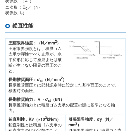
状係数
（４t）
ニ次形
: D
／（n・
0
状係数
t
）
r
鉛直性能
2
圧縮限界強度 : （N／mm
）
圧縮限界強度とは、積層ゴム
支承や弾性すべり支承が、水
平変形に応じて座屈または破
断が生じない限界の面圧のこ
と。
2
長期推奨面圧 : σ
（N／mm
）
st
長期推奨面圧とは部材認定時に設定した基準面圧のことで、
検査時の面圧。
長期推奨軸力 : Ａ・σ
（kN）
st
長期推奨軸力とは積層ゴム支承の配置の際に基準となる軸
力。
3
鉛直剛性 : Kv（×10
kN/m）
引張限界強度 : σy（N／
2
鉛直剛性とは積層ゴム支承の
mm
）
鉛直方向のばね定数のこと
引張限界強度とは積層ゴム支