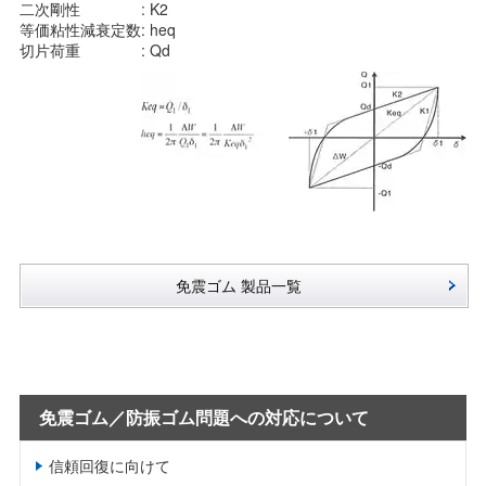
二次剛性
: K2
等価粘性減衰定数
: heq
切片荷重
: Qd
免震ゴム 製品一覧
免震ゴム／防振ゴム問題への対応について
信頼回復に向けて