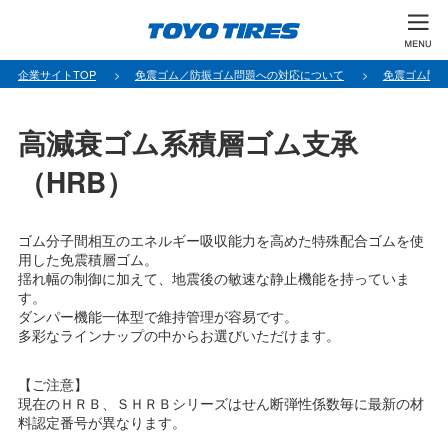
企業サイトTOP
免震ゴム／防振ゴム問題への対応について
免震ゴム問
高減衰ゴム系積層ゴム支承
（HRB）
ゴム分子間相互のエネルギー吸収能力を高めた特殊配合ゴムを使
用した免震積層ゴム。
揺れ幅の制御に加えて、地震後の敏速な静止機能を持っていま
す。
ダンパー機能一体型で維持管理が容易です。
多彩なラインナップの中からお選びいただけます。
【ご注意】
現在のＨＲＢ、ＳＨＲＢシリーズはせん断弾性係数毎に最新の材
料認定番号が異なります。