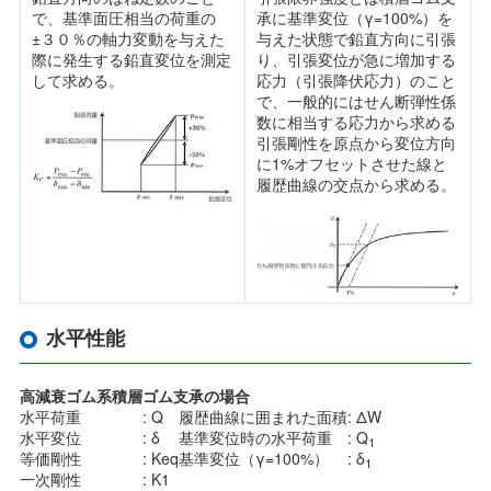
で、基準面圧相当の荷重の
承に基準変位（γ=100%）を
±３０％の軸力変動を与えた
与えた状態で鉛直方向に引張
際に発生する鉛直変位を測定
り、引張変位が急に増加する
して求める。
応力（引張降伏応力）のこと
で、一般的にはせん断弾性係
数に相当する応力から求める
引張剛性を原点から変位方向
に1%オフセットさせた線と
履歴曲線の交点から求める。
水平性能
高減衰ゴム系積層ゴム支承の場合
水平荷重
: Q
履歴曲線に囲まれた面積
: ΔW
水平変位
: δ
基準変位時の水平荷重
: Q
1
等価剛性
: Keq
基準変位（γ=100%）
: δ
1
一次剛性
: K1