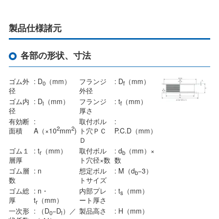
製品仕様諸元
各部の形状、寸法
ゴム外
: D
（mm）
フランジ
: D
（mm）
0
f
径
外径
ゴム内
: D
（mm）
フランジ
: t
（mm）
i
f
径
厚さ
有効断
:
取付ボル
:
2
2
面積
A（×10
mm
)
ト穴ＰＣ
P.C.D（mm）
Ｄ
ゴム１
: t
（mm）
取付ボル
: d
（mm）×
r
b
層厚
ト穴径×数
数
ゴム層
: n
想定ボル
: M（d
−3）
b
数
トサイズ
ゴム総
: n・
内部プレ
: t
（mm）
s
厚
t
（mm）
ート厚さ
r
一次形
: （D
−D
）／
製品高さ
: H（mm）
0
i