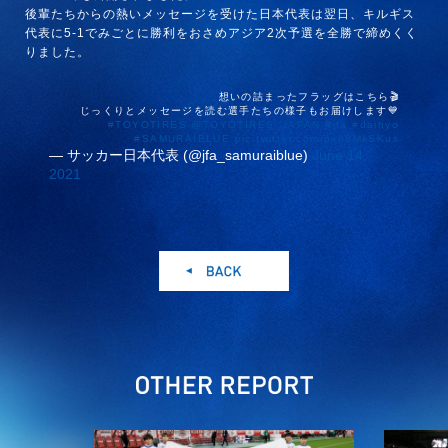
後輩たちからの熱いメッセージを受けた日本代表は翌日、キルギス
代表に5-1でみごとに勝利をおさめアジア2次予選を全勝で締めくく
りました。
想いの詰まったフラッグはこちら🎬
じっくりとメッセージを読む選手たちの様子もお届けします💙
#TOYOTIRES
@TOYOTIRES_JAPAN
#jfa
#daihyo
#SAMURAIBLUE
pic.twitter.com/pxo8MkSKus
— サッカー日本代表 (@jfa_samuraiblue)
June 14,
2021