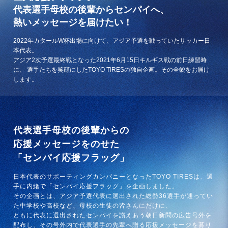
代表選手母校の後輩からセンパイへ、
熱いメッセージを届けたい！
2022年カタールW杯出場に向けて、アジア予選を戦っていたサッカー日
本代表。
アジア2次予選最終戦となった2021年6月15日キルギス戦の前日練習時
に、
選手たちを笑顔にしたTOYO TIRESの独自企画。その全貌をお届け
します。
代表選手母校の後輩からの
応援メッセージをのせた
「センパイ応援フラッグ」
日本代表のサポーティングカンパニーとなったTOYO TIRESは、選
手に内緒で「センパイ応援フラッグ」を企画しました。
その企画とは、アジア予選代表に選出された総勢36選手が通ってい
た中学校や高校など、母校の生徒の皆さんにだけに、
ともに代表に選出されたセンパイを讃えあう朝日新聞の広告号外を
配布し、その号外内で代表選手の先輩へ贈る応援メッセージを募り