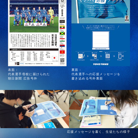
表面：
裏面：
代表選手母校に届けられた
代表選手への応援メッセージを
朝日新聞 広告号外
書き込める号外裏面
応援メッセージを書く、生徒たちの様子