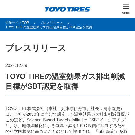
パ
企業サイトTOP
プレスリリース
TOYO TIREの温室効果ガス排出削減目標がSBT認定を取得
ン
く
ず
プレスリリース
2024.12.09
TOYO TIREの温室効果ガス排出削減
目標がSBT認定を取得
TOYO TIRE株式会社（本社：兵庫県伊丹市、社長：清水隆史）
は、当社が2030年に向けて設定した温室効果ガス排出削減目標が
このほど、Science Based Targets initiative（SBTイニシアチブ）
※1
より、地球温暖化による気温上昇を1.5℃以内に抑制するため
の科学的根拠に基づいたものとして評価され、「SBT認定」を取