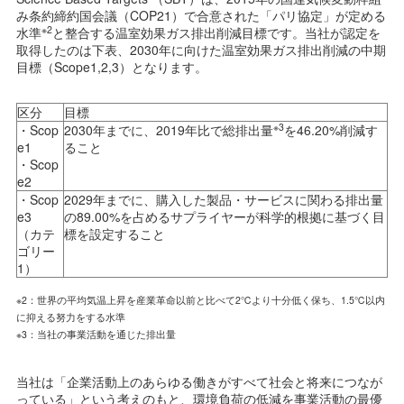
み条約締約国会議（COP21）で合意された「パリ協定」が定める
※2
水準
と整合する温室効果ガス排出削減目標です。当社が認定を
取得したのは下表、2030年に向けた温室効果ガス排出削減の中期
目標（Scope1,2,3）となります。
区分
目標
※3
・Scop
2030年までに、2019年比で総排出量
を46.20%削減す
e1
ること
・Scop
e2
・Scop
2029年までに、購入した製品・サービスに関わる排出量
e3
の89.00%を占めるサプライヤーが科学的根拠に基づく目
（カテ
標を設定すること
ゴリー
1）
※2：世界の平均気温上昇を産業革命以前と比べて2℃より十分低く保ち、1.5℃以内
に抑える努力をする水準
※3：当社の事業活動を通じた排出量
当社は「企業活動上のあらゆる働きがすべて社会と将来につなが
っている」という考えのもと、環境負荷の低減を事業活動の最優