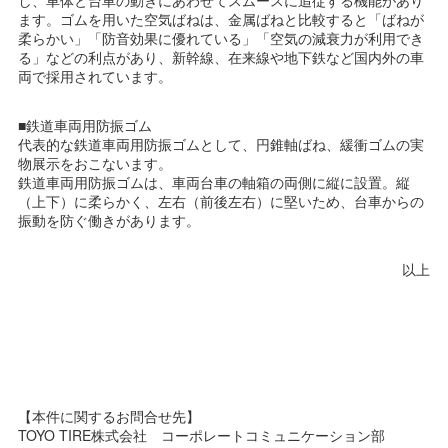
し、車体と台車の動きにあわせてスムースに追従する機能があり
ます。ゴムを用いた空気ばねは、金属ばねと比較すると「ばねが
柔らかい」「防音効果に優れている」「空気の減衰力が利用でき
る」などの利点があり、新幹線、在来線や地下鉄など国内外の車
両で採用されています。
■鉄道車両用防振ゴム
代表的な鉄道車両用防振ゴムとして、円錐軸ばね、緩衝ゴムの実
物展示をおこないます。
鉄道車両用防振ゴムは、車両台車の軸箱の両側に縦に設置。縦
（上下）に柔らかく、左右（前後左右）に堅いため、台車からの
振動を防ぐ働きがあります。
以上
【本件に関するお問合せ先】
TOYO TIRE株式会社 コーポレートコミュニケーション部