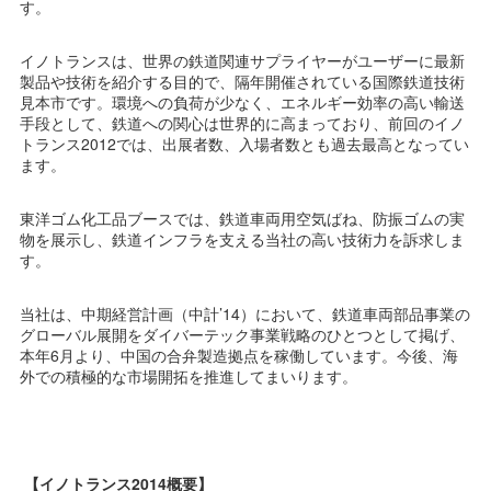
す。
イノトランスは、世界の鉄道関連サプライヤーがユーザーに最新
製品や技術を紹介する目的で、隔年開催されている国際鉄道技術
見本市です。環境への負荷が少なく、エネルギー効率の高い輸送
手段として、鉄道への関心は世界的に高まっており、前回のイノ
トランス2012では、出展者数、入場者数とも過去最高となってい
ます。
東洋ゴム化工品ブースでは、鉄道車両用空気ばね、防振ゴムの実
物を展示し、鉄道インフラを支える当社の高い技術力を訴求しま
す。
当社は、中期経営計画（中計’14）において、鉄道車両部品事業の
グローバル展開をダイバーテック事業戦略のひとつとして掲げ、
本年6月より、中国の合弁製造拠点を稼働しています。今後、海
外での積極的な市場開拓を推進してまいります。
【イノトランス2014概要】