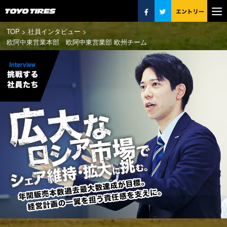
本
文
ま
TOP
>
社員インタビュー >
で
欧阿中東営業本部 欧阿中東営業部 欧州チーム
ス
キ
ッ
プ