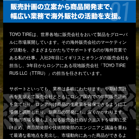
TOYO TIREは、世界各地に販売会社をおいて製品をグローバ
ルに市場展開しています。その海外販売会社のマーケティン
グ活動を、さまざまなかたちでサポートするのが海外営業で
ある私の仕事。入社2年目にイギリスとオランダの販売会社を
担当し、3年目からロシアにある現地販売会社「TOYO TIRE
RUS LLC（TTRU）」の担当を任されています。
サポートといっても、業務は多岐にわたります。中期経営計
画を見据えて販売会社とともにロシア国内での年間販売計画
を立てたり、ロシア向け商品の生産量を確保できるように工
場側と調整したり。新商品の開発にも、深くかかわります。
現地の市場を最もよく知る販売会社のリクエストを確実に受
け止め、商品開発部や技術開発部のエンジニアと議論を重ね
て最適な着地点を見出し、市場動向にあった商品ができるよ